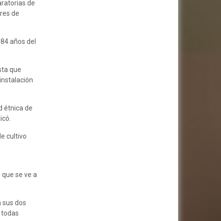
aratorias de
ores de
 84 años del
sta que
instalación
d étnica de
icó.
e cultivo
 que se ve a
a sus dos
n todas