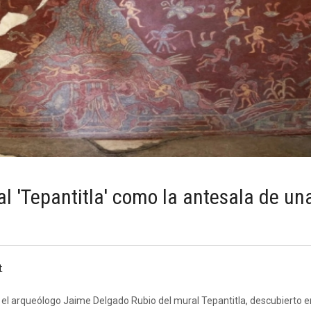
al 'Tepantitla' como la antesala de un
t
 el arqueólogo Jaime Delgado Rubio del mural Tepantitla, descubierto 