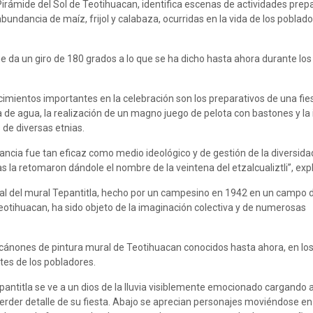
Pirámide del Sol de Teotihuacan, identifica escenas de actividades prep
abundancia de maíz, frijol y calabaza, ocurridas en la vida de los poblad
e da un giro de 180 grados a lo que se ha dicho hasta ahora durante los
cimientos importantes en la celebración son los preparativos de una fie
 de agua, la realización de un magno juego de pelota con bastones y la 
de diversas etnias.
ancia fue tan eficaz como medio ideológico y de gestión de la diversida
s la retomaron dándole el nombre de la veintena del etzalcualiztli”, expl
al del mural Tepantitla, hecho por un campesino en 1942 en un campo d
Teotihuacan, ha sido objeto de la imaginación colectiva y de numerosas
 cánones de pintura mural de Teotihuacan conocidos hasta ahora, en los
tes de los pobladores.
pantitla se ve a un dios de la lluvia visiblemente emocionado cargando 
 perder detalle de su fiesta. Abajo se aprecian personajes moviéndose e