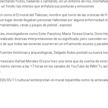
ecolectando frutos, nadando o cantando, en un entorno de ríos, montañ
re un fondo rojo intenso que enfatiza sus posturas y emociones.
ficó como el El mural del Tlalocan, nombre que tomó de las crónicas de F
un lugar donde llegaban personas fallecidas por alguna enfermedad r
manantiales, ranas y juegos de pelota”, expresó.
es, investigadores como Ester Pasztory, María Teresa Uriarte, Doris He
realizado diversas interpretaciones de su significado, pero coinciden en
Caso de que todas las escenas ocurren en un inframundo acuoso y paradis
fuentes históricas y arqueológicas, Delgado Rubio postuló su nueva teor
ta mexicano Rafael Morales Orozco hizo una cinta que da cuenta de esta
l próximo viernes a las 17 horas en los canales de YouTube de INAH Tv, as
.
026/05/11/cultura/reinterpretan-el-mural-tepantitla-como-la-antesal