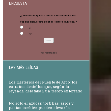
ENCUESTA
¿Consideras que las cosas van a cambiar una
vez que llegue otro color al Palacio Municipal?
SI
NO
Ver resultados
LAS MÁS LEÍDAS
Los misterios del Puente de Arco: los
extraños destellos que, según la
leyenda, delataban un tesoro enterrado
No solo el azúcar: tortillas, arroz y
pastas también pueden elevar la