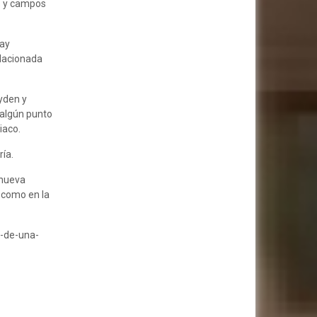
as y campos
ray
elacionada
yden y
 algún punto
iaco.
ía.
 nueva
í como en la
a-de-una-