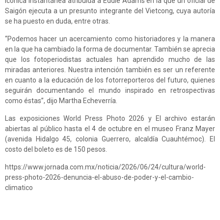
icónica instantánea atribuida a Eddie Adams en la que un oficial de
Saigón ejecuta a un presunto integrante del Vietcong, cuya autoría
se ha puesto en duda, entre otras.
“Podemos hacer un acercamiento como historiadores y la manera
en la que ha cambiado la forma de documentar. También se aprecia
que los fotoperiodistas actuales han aprendido mucho de las
miradas anteriores. Nuestra intención también es ser un referente
en cuanto a la educación de los fotorreporteros del futuro, quienes
seguirán documentando el mundo inspirado en retrospectivas
como éstas”, dijo Martha Echeverría.
Las exposiciones World Press Photo 2026 y El archivo estarán
abiertas al público hasta el 4 de octubre en el museo Franz Mayer
(avenida Hidalgo 45, colonia Guerrero, alcaldía Cuauhtémoc). El
costo del boleto es de 150 pesos.
https://www.jornada.com.mx/noticia/2026/06/24/cultura/world-
press-photo-2026-denuncia-el-abuso-de-poder-y-el-cambio-
climatico