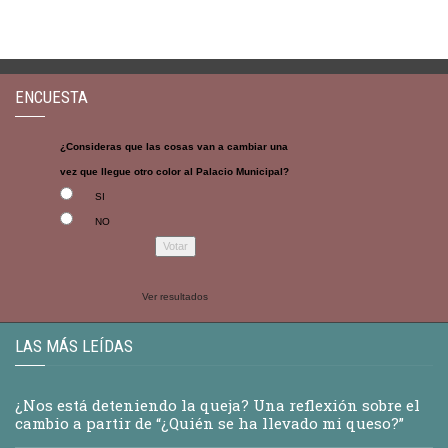
ENCUESTA
¿Consideras que las cosas van a cambiar una
vez que llegue otro color al Palacio Municipal?
SI
NO
Ver resultados
LAS MÁS LEÍDAS
¿Nos está deteniendo la queja? Una reflexión sobre el
cambio a partir de “¿Quién se ha llevado mi queso?”