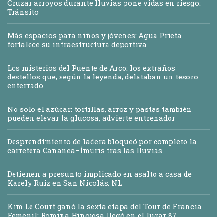
Cruzar arroyos durante lluvias pone vidas en riesgo:
Tránsito
Más espacios para niños y jóvenes: Agua Prieta
fortalece su infraestructura deportiva
Los misterios del Puente de Arco: los extraños
destellos que, según la leyenda, delataban un tesoro
enterrado
No solo el azúcar: tortillas, arroz y pastas también
pueden elevar la glucosa, advierte entrenador
Desprendimiento de ladera bloqueó por completo la
carretera Cananea–Ímuris tras las lluvias
Detienen a presunto implicado en asalto a casa de
Karely Ruiz en San Nicolás, NL
Kim Le Court ganó la sexta etapa del Tour de Francia
Femenil; Romina Hinojosa llegó en el lugar 87