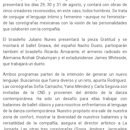
presentará los días 29, 30 y 31 de agosto, y contará con obras de
cinco creadores reconocidos, en este caso, todos hombres. Se trata
de conjugar el lenguaje íntimo y femenino –aunque no feminista–
de las coreógrafas mexicanas con la visión de las personalidades
que colaboren con la compañía.
El brasileño Juliano Nunes presentará la pieza Gratitud y se
montará el ballet Gnawa, del español Nacho Duato; participarán
también el brasileño Ricardo Amarante; el armenio radicado en
Alemania Arshak Ghalumyan y el estadunidense James Whiteside,
que trabajará un dueto.
Ambos programas parten de la intención de generar un nuevo
lenguaje. Buscamos que fuera diverso y un reto, apunta Rodríguez.
Las coreógrafas Sofía Camacho, Yansi Méndez y Carla Segovia son
invitadas de la CND y provienen del ámbito de la danza
contemporánea. Ha sido un desafío para ellas trabajar con
bailarines de ballet clásico y para nosotros enfrentarnos al lenguaje
de la danza contemporánea. Nuestro propósito era salir de nuestra
zona de confort, mostrar la diversidad de nuestros bailarines y la
versatilidad de la compañía, asegura el director artístico a La
Jornada. Las otras tres coreógrafas (Sonia Jiménez, Jacqueline