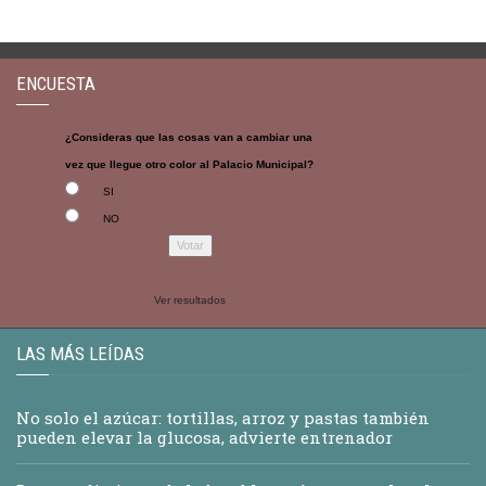
ENCUESTA
¿Consideras que las cosas van a cambiar una
vez que llegue otro color al Palacio Municipal?
SI
NO
Ver resultados
LAS MÁS LEÍDAS
No solo el azúcar: tortillas, arroz y pastas también
pueden elevar la glucosa, advierte entrenador