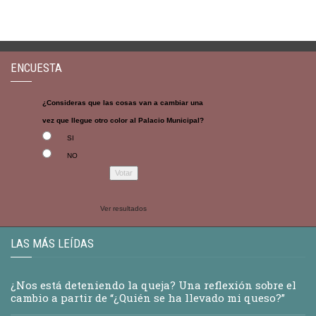
ENCUESTA
¿Consideras que las cosas van a cambiar una
vez que llegue otro color al Palacio Municipal?
SI
NO
Ver resultados
LAS MÁS LEÍDAS
¿Nos está deteniendo la queja? Una reflexión sobre el
cambio a partir de “¿Quién se ha llevado mi queso?”