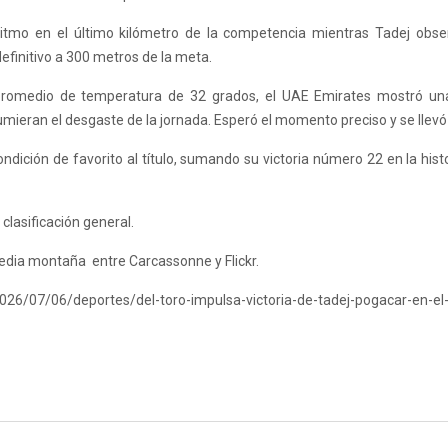
 ritmo en el último kilómetro de la competencia mientras Tadej obs
efinitivo a 300 metros de la meta.
promedio de temperatura de 32 grados, el UAE Emirates mostró una
umieran el desgaste de la jornada. Esperó el momento preciso y se llevó 
ndición de favorito al título, sumando su victoria número 22 en la hist
 clasificación general.
media montaña entre Carcassonne y Flickr.
026/07/06/deportes/del-toro-impulsa-victoria-de-tadej-pogacar-en-el-