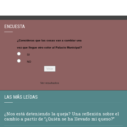
ENCUESTA
¿Consideras que las cosas van a cambiar una
vez que llegue otro color al Palacio Municipal?
SI
NO
Ver resultados
LAS MÁS LEÍDAS
¿Nos está deteniendo la queja? Una reflexión sobre el
cambio a partir de “¿Quién se ha llevado mi queso?”