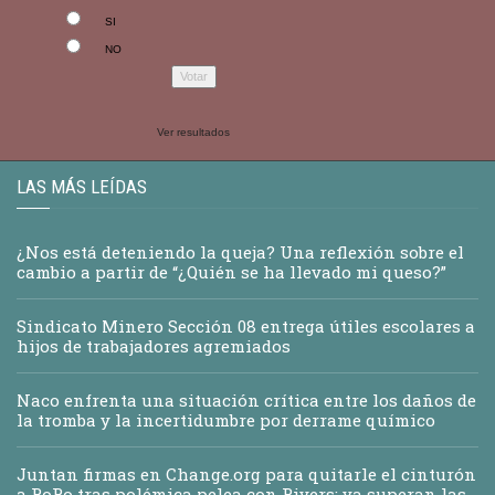
SI
NO
Ver resultados
LAS MÁS LEÍDAS
¿Nos está deteniendo la queja? Una reflexión sobre el
cambio a partir de “¿Quién se ha llevado mi queso?”
Sindicato Minero Sección 08 entrega útiles escolares a
hijos de trabajadores agremiados
Naco enfrenta una situación crítica entre los daños de
la tromba y la incertidumbre por derrame químico
Juntan firmas en Change.org para quitarle el cinturón
a RoRo tras polémica pelea con Rivers; ya superan las