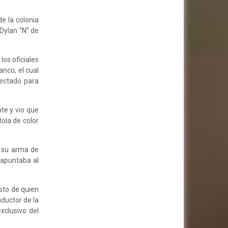
de la colonia
 Dylan “N” de
os oficiales
anco, el cual
ectado para
te y vio que
tola de color
ó su arma de
e apuntaba al
sto de quien
nductor de la
xclusivo del