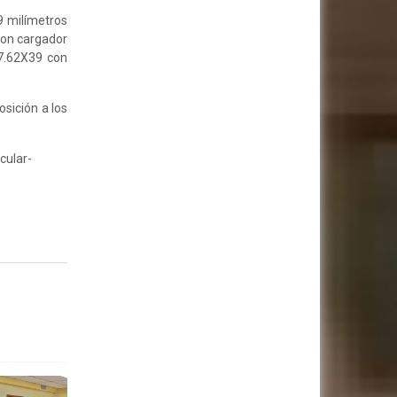
9 milímetros
con cargador
 7.62X39 con
osición a los
cular-