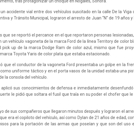
amento, tras protagonizar un choque en Nogales, Sonora.
e un accidente vial entre dos vehículos suscitado en la calle De la Viga 
entiva y Tránsito Municipal, lograron el arresto de Juan “N” de 19 años y
 que se reportó el percance en el que reportaron personas lesionadas, l
 un vehículo vagoneta de la marca Ford de la línea Territory de color bl
d pick up de la marca Dodge Ram de color azul, mismo que fue proy
marca Toyota Yaris de color plata que estaba estacionado.
ctó que el conductor de la vagoneta Ford presentaba un golpe en la fren
í como uniforme táctico y en el porta vasos de la unidad estaba una pis
de la consola del vehículo.
to aplicó sus conocimientos de defensa e inmediatamente desenfund
rte le pidió que soltara el fusil que traía en su poder el chofer que l
apoyo de sus compañeros que llegaron minutos después y lograron el arre
que era el copiloto del vehículo, así como Dylan de 21 años de edad, co
isos para la portación de las armas que poseían y que son del uso e