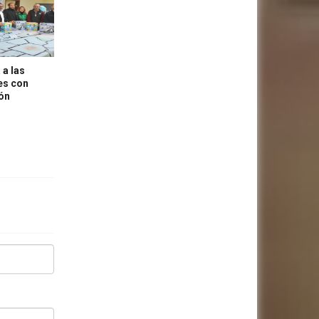
 a las
es con
ión