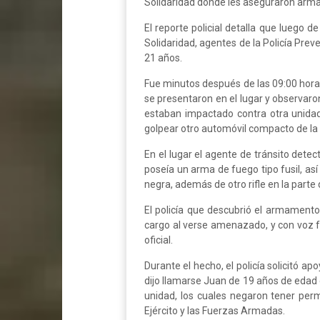
Solidaridad donde les aseguraron arm
El reporte policial detalla que luego d
Solidaridad, agentes de la Policía Prev
21 años.
Fue minutos después de las 09:00 horas
se presentaron en el lugar y observaron
estaban impactado contra otra unida
golpear otro automóvil compacto de la 
En el lugar el agente de tránsito dete
poseía un arma de fuego tipo fusil, as
negra, además de otro rifle en la parte 
El policía que descubrió el armamen
cargo al verse amenazado, y con voz fue
oficial.
Durante el hecho, el policía solicitó 
dijo llamarse Juan de 19 años de edad 
unidad, los cuales negaron tener perm
Ejército y las Fuerzas Armadas.