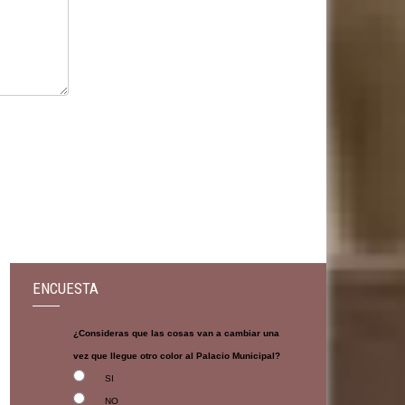
ENCUESTA
¿Consideras que las cosas van a cambiar una
vez que llegue otro color al Palacio Municipal?
SI
NO