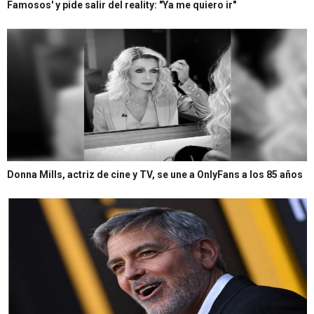
Famosos' y pide salir del reality: "Ya me quiero ir"
Donna Mills, actriz de cine y TV, se une a OnlyFans a los 85 años