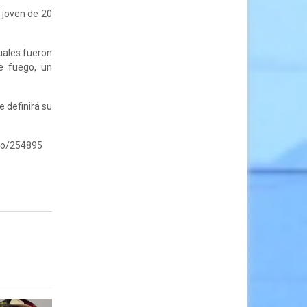
l joven de 20
cuales fueron
e fuego, un
e definirá su
ro/254895