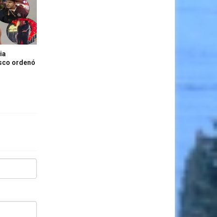
ia
isco ordenó