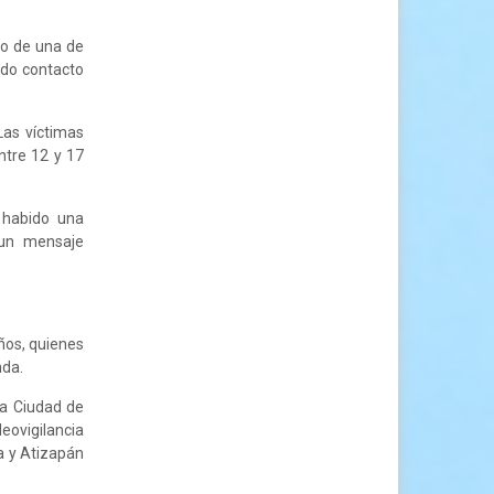
io de una de
ado contacto
Las víctimas
ntre 12 y 17
 habido una
 un mensaje
ños, quienes
nda.
la Ciudad de
eovigilancia
a y Atizapán