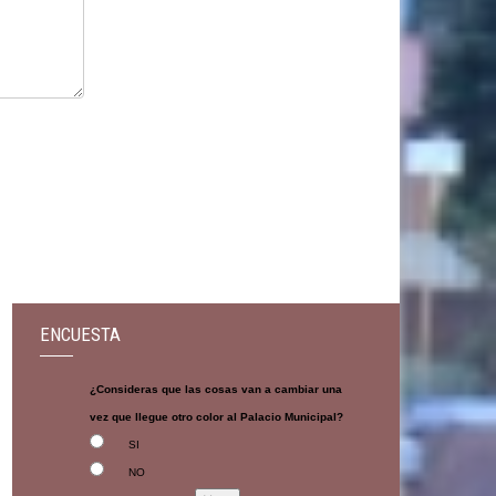
ENCUESTA
¿Consideras que las cosas van a cambiar una
vez que llegue otro color al Palacio Municipal?
SI
NO