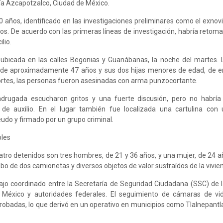
día Azcapotzalco, Ciudad de México.
0 años, identificado en las investigaciones preliminares como el exnov
os. De acuerdo con las primeras líneas de investigación, habría retom
ilio.
 ubicada en las calles Begonias y Guanábanas, la noche del martes. 
 de aproximadamente 47 años y sus dos hijas menores de edad, de e
ortes, las personas fueron asesinadas con arma punzocortante.
adrugada escucharon gritos y una fuerte discusión, pero no habría
de auxilio. En el lugar también fue localizada una cartulina con
do y firmado por un grupo criminal.
bles
tro detenidos son tres hombres, de 21 y 36 años, y una mujer, de 24 a
bo de dos camionetas y diversos objetos de valor sustraídos de la vivie
ajo coordinado entre la Secretaría de Seguridad Ciudadana (SSC) de 
 México y autoridades federales. El seguimiento de cámaras de vid
robadas, lo que derivó en un operativo en municipios como Tlalnepantl