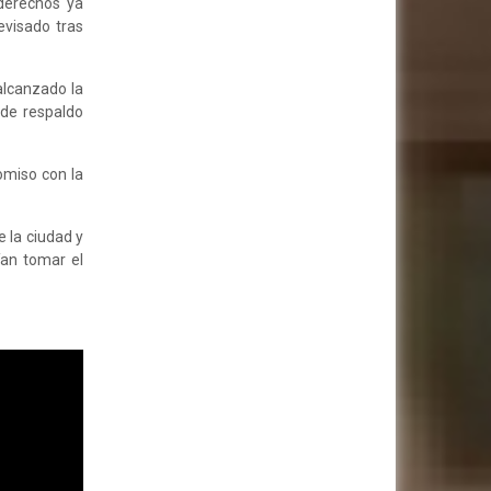
derechos ya
evisado tras
alcanzado la
 de respaldo
omiso con la
 la ciudad y
ían tomar el