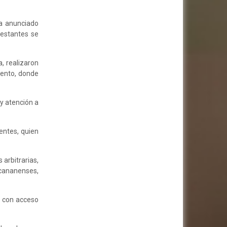
a anunciado
festantes se
, realizaron
iento, donde
 y atención a
entes, quien
arbitrarias,
 cananenses,
e con acceso