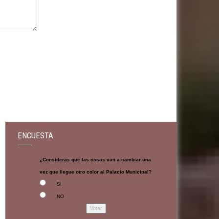
ENCUESTA
¿Consideras que las cosas van a cambiar una
vez que llegue otro color al Palacio Municipal?
SI
NO