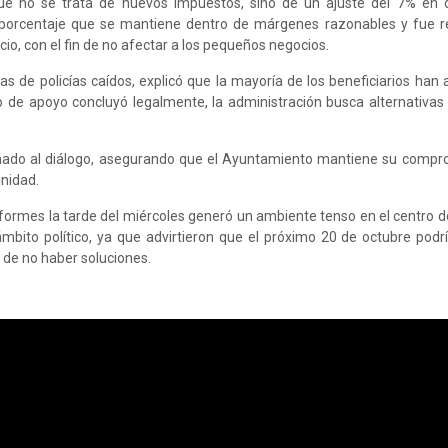
que no se trata de nuevos impuestos, sino de un ajuste del 7% en 
 porcentaje que se mantiene dentro de márgenes razonables y fue r
o, con el fin de no afectar a los pequeños negocios.
as de policías caídos, explicó que la mayoría de los beneficiarios han 
 de apoyo concluyó legalmente, la administración busca alternativas
lamado al diálogo, asegurando que el Ayuntamiento mantiene su compr
unidad.
formes la tarde del miércoles generó un ambiente tenso en el centro de
ámbito político, ya que advirtieron que el próximo 20 de octubre podr
 de no haber soluciones.