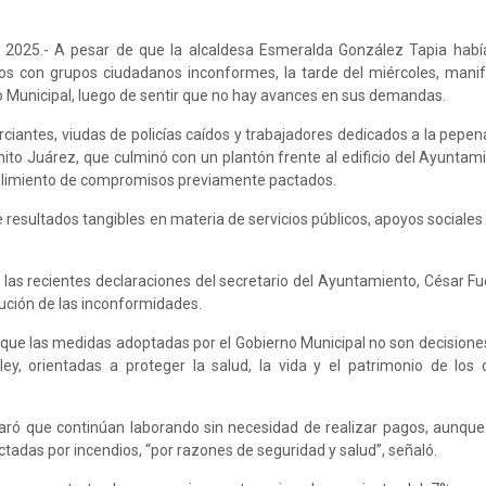
 2025.- A pesar de que la alcaldesa Esmeralda González Tapia habí
s con grupos ciudadanos inconformes, la tarde del miércoles, mani
o Municipal, luego de sentir que no hay avances en sus demandas.
iantes, viudas de policías caídos y trabajadores dedicados a la pepena
ito Juárez, que culminó con un plantón frente al edificio del Ayuntam
plimiento de compromisos previamente pactados.
 resultados tangibles en materia de servicios públicos, apoyos sociales
 las recientes declaraciones del secretario del Ayuntamiento, César Fu
lución de las inconformidades.
 que las medidas adoptadas por el Gobierno Municipal no son decisiones 
y, orientadas a proteger la salud, la vida y el patrimonio de los
laró que continúan laborando sin necesidad de realizar pagos, aunqu
ctadas por incendios, “por razones de seguridad y salud”, señaló.