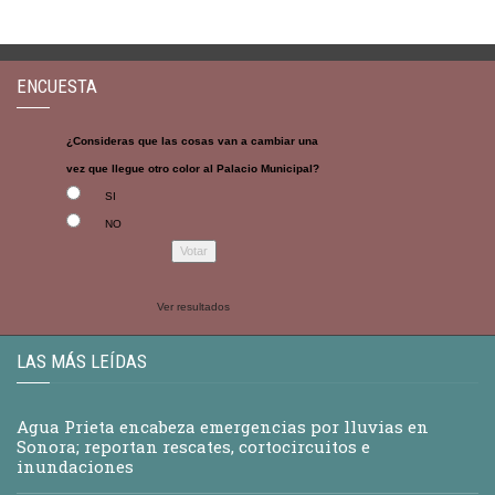
ENCUESTA
¿Consideras que las cosas van a cambiar una
vez que llegue otro color al Palacio Municipal?
SI
NO
Ver resultados
LAS MÁS LEÍDAS
Agua Prieta encabeza emergencias por lluvias en
Sonora; reportan rescates, cortocircuitos e
inundaciones