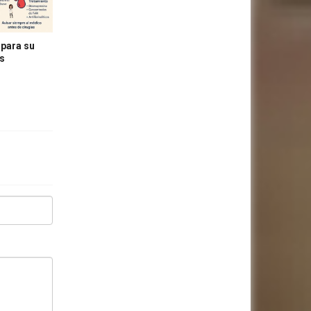
 para su
as