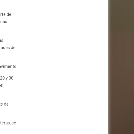
orte de
 más
as
dades de
avimento.
 20 y 30
el
te de
teras, se