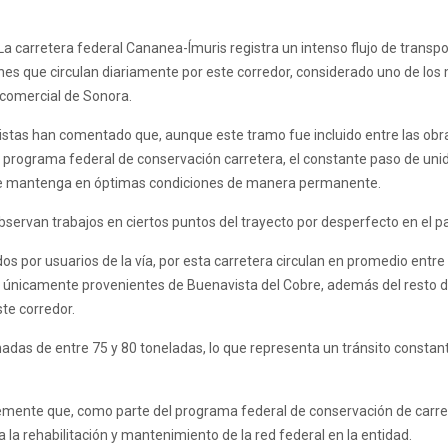
La carretera federal Cananea-Ímuris registra un intenso flujo de transp
es que circulan diariamente por este corredor, considerado uno de los
 comercial de Sonora.
listas han comentado que, aunque este tramo fue incluido entre las obr
 programa federal de conservación carretera, el constante paso de uni
d se mantenga en óptimas condiciones de manera permanente.
servan trabajos en ciertos puntos del trayecto por desperfecto en el p
 por usuarios de la vía, por esta carretera circulan en promedio entre
 únicamente provenientes de Buenavista del Cobre, además del resto d
te corredor.
das de entre 75 y 80 toneladas, lo que representa un tránsito constan
emente que, como parte del programa federal de conservación de carre
 la rehabilitación y mantenimiento de la red federal en la entidad.