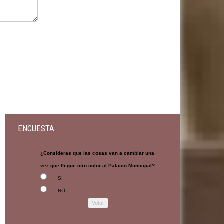
ENCUESTA
¿Consideras que las cosas van a cambiar una
vez que llegue otro color al Palacio Municipal?
SI
NO