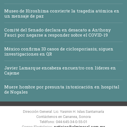
Museo de Hiroshima convierte la tragedia atómica en
un mensaje de paz
Comité del Senado declara en desacato a Anthony
Fauci por negarse a responder sobre el COVID-19
México confirma 33 casos de ciclosporiasis; siguen
investigaciones en QR
Javier Lamarque encabeza encuentro con líderes en
Cajeme
Muere hombre por presunta intoxicación en hospital
de Nogales
Dirección General: Lic. Yasmin H. Islas Santamaría
Contáctenos en Cananea, Sonora
Teléfono: 044-645-34-0-55-01
Correo Electrónico:
noticias@elmineral.com.mx