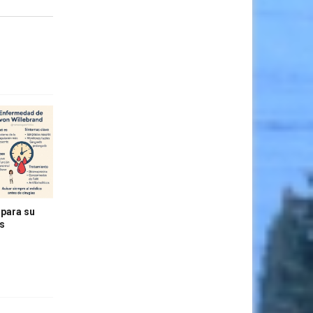
 para su
as