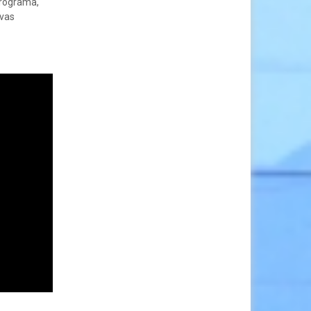
programa,
evas