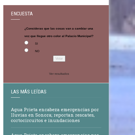
ENCUESTA
¿Consideras que las cosas van a cambiar una
vez que llegue otro color al Palacio Municipal?
SI
NO
Ver resultados
LAS MÁS LEÍDAS
Agua Prieta encabeza emergencias por
lluvias en Sonora; reportan rescates,
cortocircuitos e inundaciones