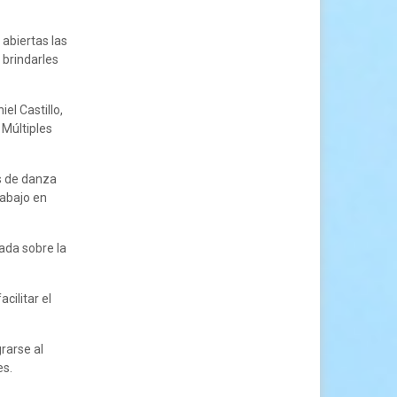
abiertas las
 brindarles
el Castillo,
 Múltiples
s de danza
rabajo en
ada sobre la
cilitar el
rarse al
es.