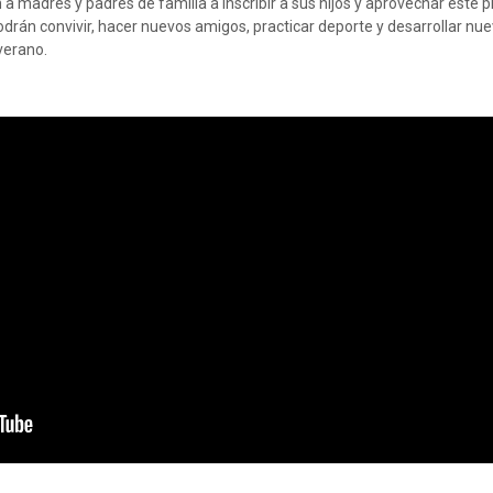
 a madres y padres de familia a inscribir a sus hijos y aprovechar este 
rán convivir, hacer nuevos amigos, practicar deporte y desarrollar nu
verano.