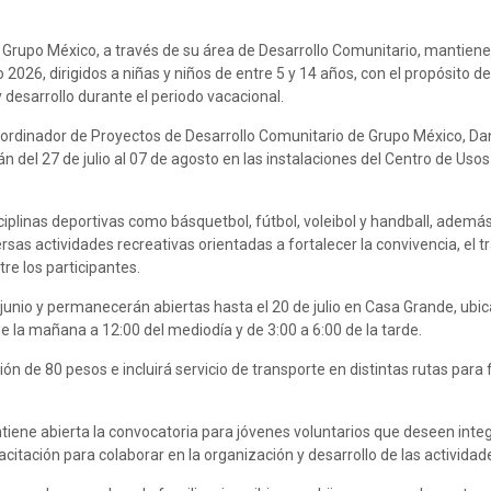
 Grupo México, a través de su área de Desarrollo Comunitario, mantiene 
2026, dirigidos a niñas y niños de entre 5 y 14 años, con el propósito de
 desarrollo durante el periodo vacacional.
oordinador de Proyectos de Desarrollo Comunitario de Grupo México, Dani
n del 27 de julio al 07 de agosto en las instalaciones del Centro de Usos
iplinas deportivas como básquetbol, fútbol, voleibol y handball, ademá
sas actividades recreativas orientadas a fortalecer la convivencia, el t
tre los participantes.
junio y permanecerán abiertas hasta el 20 de julio en Casa Grande, ubic
e la mañana a 12:00 del mediodía y de 3:00 a 6:00 de la tarde.
n de 80 pesos e incluirá servicio de transporte en distintas rutas para fa
ene abierta la convocatoria para jóvenes voluntarios que deseen integ
citación para colaborar en la organización y desarrollo de las actividad