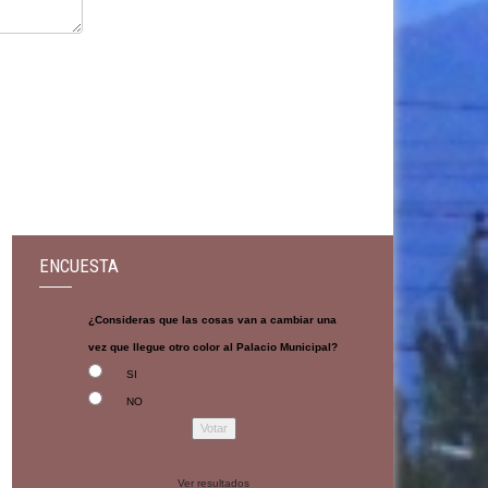
ENCUESTA
¿Consideras que las cosas van a cambiar una
vez que llegue otro color al Palacio Municipal?
SI
NO
Ver resultados