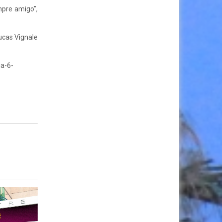
mpre amigo”,
ucas Vignale
ja-6-