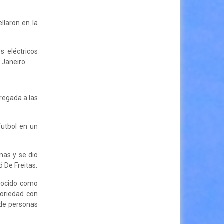
llaron en la
s eléctricos
 Janeiro.
tregada a las
futbol en un
mas y se dio
ó De Freitas.
onocido como
toriedad con
 de personas