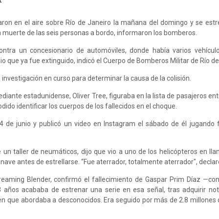
aron en el aire sobre Río de Janeiro la mañana del domingo y se estre
la muerte de las seis personas a bordo, informaron los bomberos.
contra un concesionario de automóviles, donde había varios vehículo
o que ya fue extinguido, indicó el Cuerpo de Bomberos Militar de Río de
nvestigación en curso para determinar la causa de la colisión.
ediante estadunidense, Oliver Tree, figuraba en la lista de pasajeros en
ido identificar los cuerpos de los fallecidos en el choque.
4 de junio y publicó un video en Instagram el sábado de él jugando 
 un taller de neumáticos, dijo que vio a uno de los helicópteros en lla
 nave antes de estrellarse. “Fue aterrador, totalmente aterrador", declar
streaming Blender, confirmó el fallecimiento de Gaspar Prim Díaz —c
3 años acababa de estrenar una serie en esa señal, tras adquirir no
a en que abordaba a desconocidos. Era seguido por más de 2.8 millones