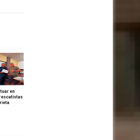
tuar en
 rescatistas
rieta