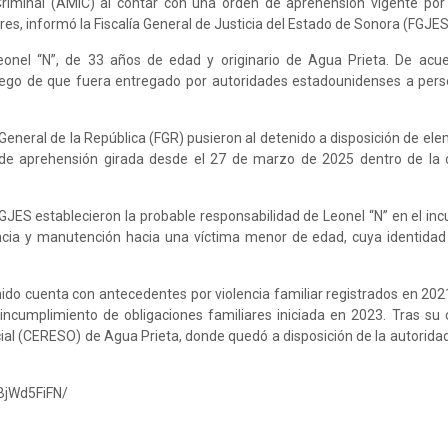
Criminal (AMIC) al contar con una orden de aprehensión vigente por 
es, informó la Fiscalía General de Justicia del Estado de Sonora (FGJES
eonel “N”, de 33 años de edad y originario de Agua Prieta. De acu
luego de que fuera entregado por autoridades estadounidenses a pers
 General de la República (FGR) pusieron al detenido a disposición de el
de aprehensión girada desde el 27 de marzo de 2025 dentro de la 
FGJES establecieron la probable responsabilidad de Leonel “N” en el in
encia y manutención hacia una víctima menor de edad, cuya identid
ido cuenta con antecedentes por violencia familiar registrados en 2021
incumplimiento de obligaciones familiares iniciada en 2023. Tras su 
ial (CERESO) de Agua Prieta, donde quedó a disposición de la autoridad 
BjWd5FiFN/