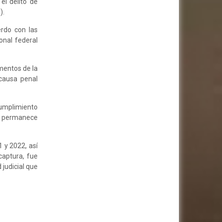
el delito de
).
erdo con las
onal federal
ementos de la
causa penal
cumplimiento
ad permanece
 y 2022, así
captura, fue
judicial que