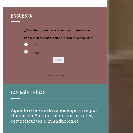
ENCUESTA
¿Consideras que las cosas van a cambiar una
vez que llegue otro color al Palacio Municipal?
SI
NO
Ver resultados
LAS MÁS LEÍDAS
Agua Prieta encabeza emergencias por
lluvias en Sonora; reportan rescates,
cortocircuitos e inundaciones