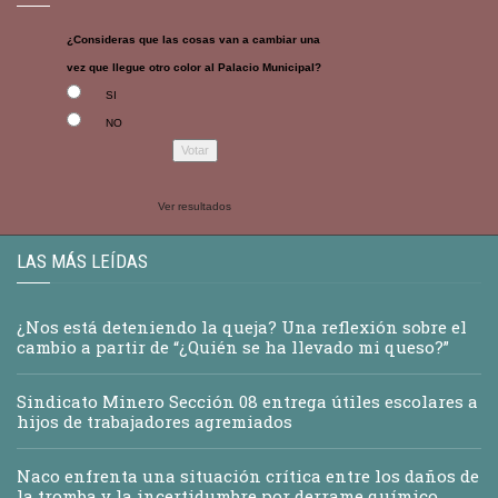
¿Consideras que las cosas van a cambiar una
vez que llegue otro color al Palacio Municipal?
SI
NO
Ver resultados
LAS MÁS LEÍDAS
¿Nos está deteniendo la queja? Una reflexión sobre el
cambio a partir de “¿Quién se ha llevado mi queso?”
Sindicato Minero Sección 08 entrega útiles escolares a
hijos de trabajadores agremiados
Naco enfrenta una situación crítica entre los daños de
la tromba y la incertidumbre por derrame químico