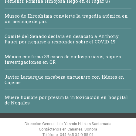
Femenil; Romina Hinojosa llegó en el lugar 87
Museo de Hiroshima convierte la tragedia atómica en
un mensaje de paz
Comité del Senado declara en desacato a Anthony
Fauci por negarse a responder sobre el COVID-19
México confirma 33 casos de ciclosporiasis; siguen
investigaciones en QR
Javier Lamarque encabeza encuentro con líderes en
Cajeme
Muere hombre por presunta intoxicación en hospital
de Nogales
Dirección General: Lic. Yasmin H. Islas Santamaría
Contáctenos en Cananea, Sonora
Teléfono: 044-645-34-0-55-01