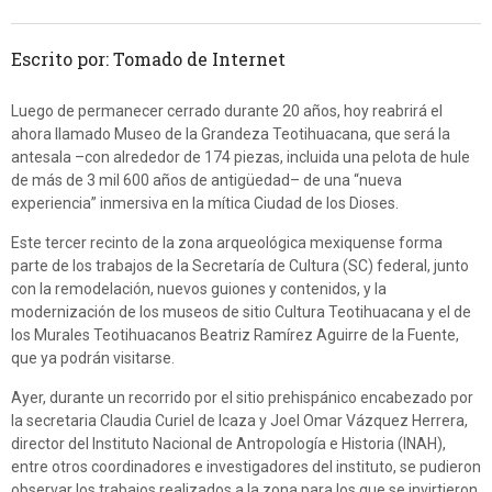
Escrito por: Tomado de Internet
Luego de permanecer cerrado durante 20 años, hoy reabrirá el
ahora llamado Museo de la Grandeza Teotihuacana, que será la
antesala –con alrededor de 174 piezas, incluida una pelota de hule
de más de 3 mil 600 años de antigüedad– de una “nueva
experiencia” inmersiva en la mítica Ciudad de los Dioses.
Este tercer recinto de la zona arqueológica mexiquense forma
parte de los trabajos de la Secretaría de Cultura (SC) federal, junto
con la remodelación, nuevos guiones y contenidos, y la
modernización de los museos de sitio Cultura Teotihuacana y el de
los Murales Teotihuacanos Beatriz Ramírez Aguirre de la Fuente,
que ya podrán visitarse.
Ayer, durante un recorrido por el sitio prehispánico encabezado por
la secretaria Claudia Curiel de Icaza y Joel Omar Vázquez Herrera,
director del Instituto Nacional de Antropología e Historia (INAH),
entre otros coordinadores e investigadores del instituto, se pudieron
observar los trabajos realizados a la zona para los que se invirtieron