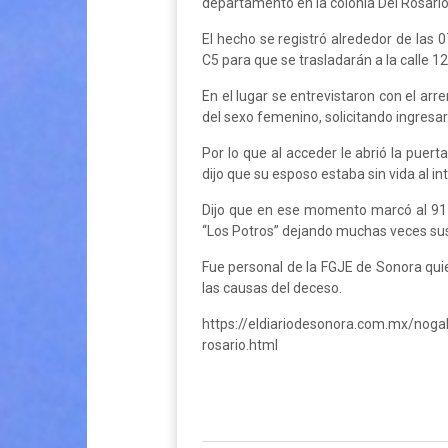
departamento en la colonia Del Rosario
El hecho se registró alrededor de las 
C5 para que se trasladarán a la calle 1
En el lugar se entrevistaron con el a
del sexo femenino, solicitando ingres
Por lo que al acceder le abrió la puer
dijo que su esposo estaba sin vida al int
Dijo que en ese momento marcó al 911
“Los Potros” dejando muchas veces sus 
Fue personal de la FGJE de Sonora quie
las causas del deceso.
https://eldiariodesonora.com.mx/nog
rosario.html