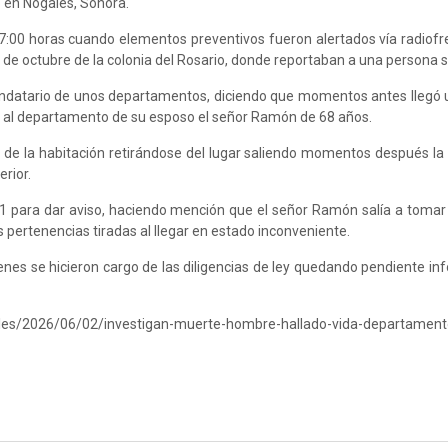
 en Nogales, Sonora.
07:00 horas cuando elementos preventivos fueron alertados vía radiofr
2 de octubre de la colonia del Rosario, donde reportaban a una persona si
rrendatario de unos departamentos, diciendo que momentos antes llegó
ar al departamento de su esposo el señor Ramón de 68 años.
ta de la habitación retirándose del lugar saliendo momentos después la
erior.
 para dar aviso, haciendo mención que el señor Ramón salía a tomar 
pertenencias tiradas al llegar en estado inconveniente.
nes se hicieron cargo de las diligencias de ley quedando pendiente in
ales/2026/06/02/investigan-muerte-hombre-hallado-vida-departament