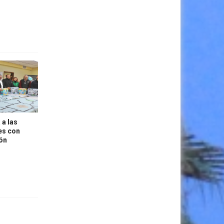
 a las
es con
ión