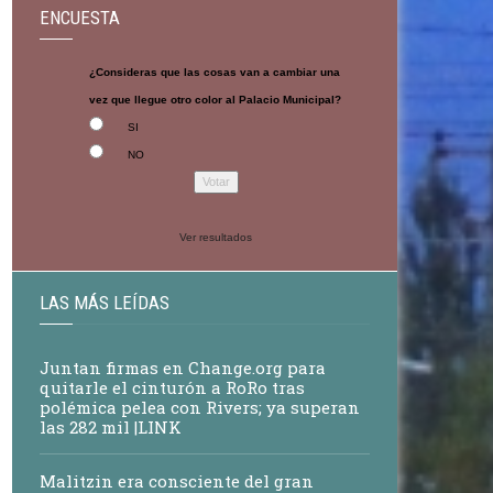
ENCUESTA
¿Consideras que las cosas van a cambiar una
vez que llegue otro color al Palacio Municipal?
SI
NO
Ver resultados
LAS MÁS LEÍDAS
Juntan firmas en Change.org para
quitarle el cinturón a RoRo tras
polémica pelea con Rivers; ya superan
las 282 mil |LINK
Malitzin era consciente del gran