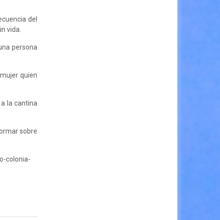
ecuencia del
n vida.
 una persona
 mujer quien
a la cantina
formar sobre
o-colonia-