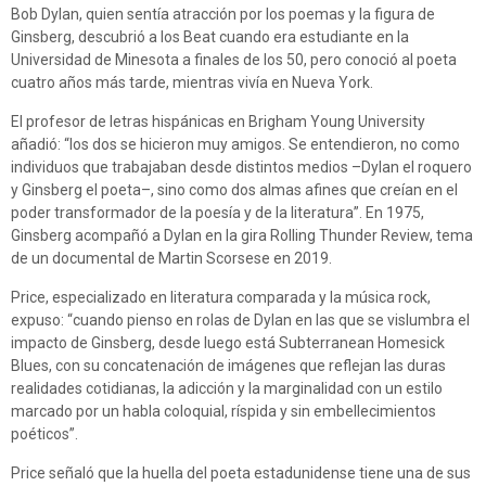
Bob Dylan, quien sentía atracción por los poemas y la figura de
Ginsberg, descubrió a los Beat cuando era estudiante en la
Universidad de Minesota a finales de los 50, pero conoció al poeta
cuatro años más tarde, mientras vivía en Nueva York.
El profesor de letras hispánicas en Brigham Young University
añadió: “los dos se hicieron muy amigos. Se entendieron, no como
individuos que trabajaban desde distintos medios –Dylan el roquero
y Ginsberg el poeta–, sino como dos almas afines que creían en el
poder transformador de la poesía y de la literatura”. En 1975,
Ginsberg acompañó a Dylan en la gira Rolling Thunder Review, tema
de un documental de Martin Scorsese en 2019.
Price, especializado en literatura comparada y la música rock,
expuso: “cuando pienso en rolas de Dylan en las que se vislumbra el
impacto de Ginsberg, desde luego está Subterranean Homesick
Blues, con su concatenación de imágenes que reflejan las duras
realidades cotidianas, la adicción y la marginalidad con un estilo
marcado por un habla coloquial, ríspida y sin embellecimientos
poéticos”.
Price señaló que la huella del poeta estadunidense tiene una de sus