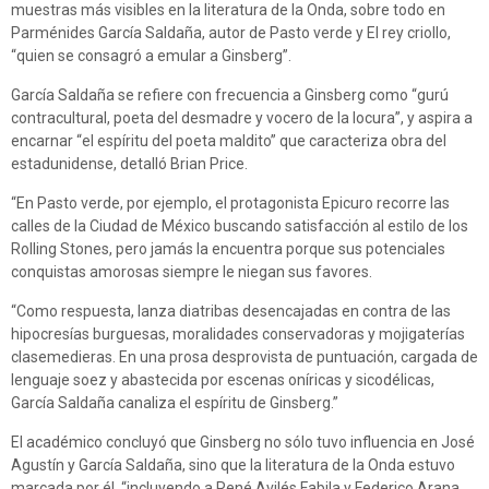
muestras más visibles en la literatura de la Onda, sobre todo en
Parménides García Saldaña, autor de Pasto verde y El rey criollo,
“quien se consagró a emular a Ginsberg”.
García Saldaña se refiere con frecuencia a Ginsberg como “gurú
contracultural, poeta del desmadre y vocero de la locura”, y aspira a
encarnar “el espíritu del poeta maldito” que caracteriza obra del
estadunidense, detalló Brian Price.
“En Pasto verde, por ejemplo, el protagonista Epicuro recorre las
calles de la Ciudad de México buscando satisfacción al estilo de los
Rolling Stones, pero jamás la encuentra porque sus potenciales
conquistas amorosas siempre le niegan sus favores.
“Como respuesta, lanza diatribas desencajadas en contra de las
hipocresías burguesas, moralidades conservadoras y mojigaterías
clasemedieras. En una prosa desprovista de puntuación, cargada de
lenguaje soez y abastecida por escenas oníricas y sicodélicas,
García Saldaña canaliza el espíritu de Ginsberg.”
El académico concluyó que Ginsberg no sólo tuvo influencia en José
Agustín y García Saldaña, sino que la literatura de la Onda estuvo
marcada por él, “incluyendo a René Avilés Fabila y Federico Arana