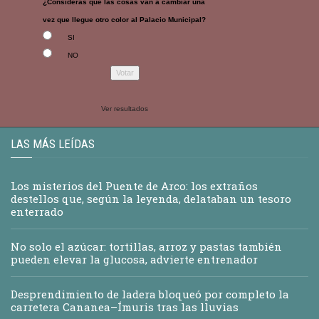
¿Consideras que las cosas van a cambiar una
vez que llegue otro color al Palacio Municipal?
SI
NO
Ver resultados
LAS MÁS LEÍDAS
Los misterios del Puente de Arco: los extraños
destellos que, según la leyenda, delataban un tesoro
enterrado
No solo el azúcar: tortillas, arroz y pastas también
pueden elevar la glucosa, advierte entrenador
Desprendimiento de ladera bloqueó por completo la
carretera Cananea–Ímuris tras las lluvias