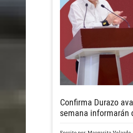
Confirma Durazo ava
semana informarán d
Escrito por: Margarita Velarde