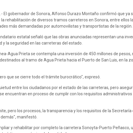
6.- El gobernador de Sonora, Alfonso Durazo Montaño confirmó que ya s
la rehabilitación de diversos tramos carreteros en Sonora, entre ellos l
ades más demandadas por automovilistas y transportistas de la región.
ndatario estatal señaló que las obras anunciadas representan una inve
 y la seguridad en las carreteras del estado.
nea-Agua Prieta se contempla una inversión de 450 millones de pesos,
estinados al tramo de Agua Prieta hacia el Puerto de San Luis, en la zo
ero que se cierre todo el trámite burocrático", expresó.
ietud entre los ciudadanos por el estado de las carreteras, pero asegur
 encuentran en proceso de cumplir con los requisitos administrativos 
ite, pero los procesos, la transparencia y los requisitos de la Secretarí
 demás", manifestó.
liar y rehabilitar por completo la carretera Sonoyta-Puerto Peñasco, 