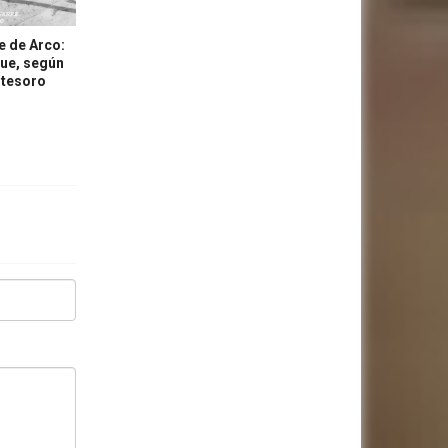
e de Arco:
que, según
 tesoro