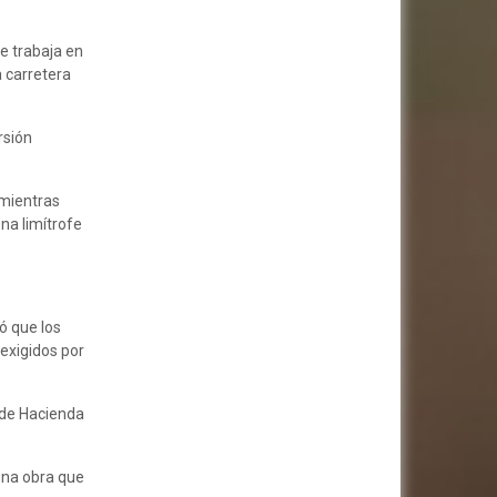
e trabaja en
a carretera
rsión
 mientras
na limítrofe
ó que los
exigidos por
a de Hacienda
una obra que