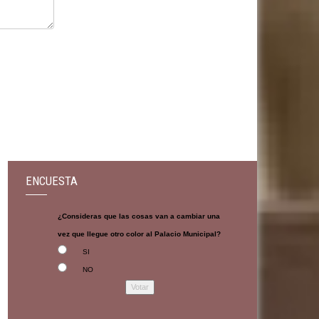
ENCUESTA
¿Consideras que las cosas van a cambiar una
vez que llegue otro color al Palacio Municipal?
SI
NO