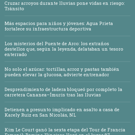
Cruzar arroyos durante lluvias pone vidas en riesgo:
Tránsito
Más espacios para niños y jóvenes: Agua Prieta
fortalece su infraestructura deportiva
Los misterios del Puente de Arco: los extraños
destellos que, según la leyenda, delataban un tesoro
enterrado
No solo el azúcar: tortillas, arroz y pastas también
pueden elevar la glucosa, advierte entrenador
Desprendimiento de ladera bloqueó por completo la
carretera Cananea–Ímuris tras las lluvias
Detienen a presunto implicado en asalto a casa de
Karely Ruiz en San Nicolás, NL
Kim Le Court ganó la sexta etapa del Tour de Francia
Femenil; Romina Hinojosa llegó en el lugar 87