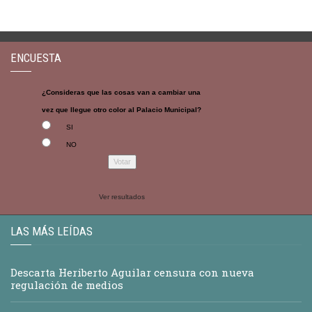
ENCUESTA
¿Consideras que las cosas van a cambiar una
vez que llegue otro color al Palacio Municipal?
SI
NO
Ver resultados
LAS MÁS LEÍDAS
Descarta Heriberto Aguilar censura con nueva
regulación de medios