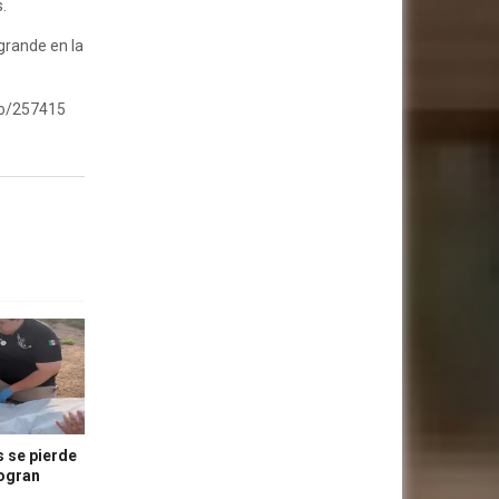
.
grande en la
lo/257415
 se pierde
logran