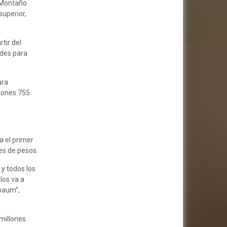
o Montaño
superior,
tir del
ades para
ara
llones 755
a el primer
es de pesos.
 y todos los
los va a
nbaum”,
 millones