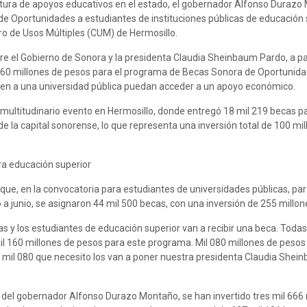
tura de apoyos educativos en el estado, el gobernador Alfonso Duraz
e Oportunidades a estudiantes de instituciones públicas de educación 
ro de Usos Múltiples (CUM) de Hermosillo.
 el Gobierno de Sonora y la presidenta Claudia Sheinbaum Pardo, a par
160 millones de pesos para el programa de Becas Sonora de Oportunid
den a una universidad pública puedan acceder a un apoyo económico.
ultitudinario evento en Hermosillo, donde entregó 18 mil 219 becas p
e la capital sonorense, lo que representa una inversión total de 100 mi
ra educación superior
e, en la convocatoria para estudiantes de universidades públicas, par
 junio, se asignaron 44 mil 500 becas, con una inversión de 255 millon
las y los estudiantes de educación superior van a recibir una beca. Todas
il 160 millones de pesos para este programa. Mil 080 millones de pesos 
os mil 080 que necesito los van a poner nuestra presidenta Claudia Shei
n del gobernador Alfonso Durazo Montaño, se han invertido tres mil 666