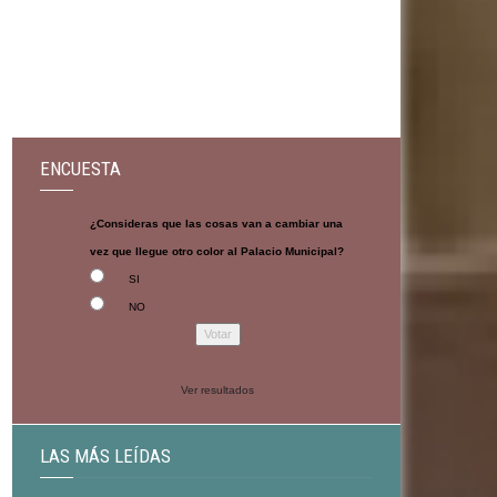
ENCUESTA
¿Consideras que las cosas van a cambiar una
vez que llegue otro color al Palacio Municipal?
SI
NO
Ver resultados
LAS MÁS LEÍDAS