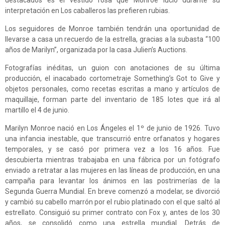
destacados es el vestido rosa que Monroe lució durante su
interpretación en Los caballeros las prefieren rubias.
Los seguidores de Monroe también tendrán una oportunidad de
llevarse a casa un recuerdo de la estrella, gracias a la subasta “100
años de Marilyn”, organizada por la casa Julien’s Auctions.
Fotografías inéditas, un guion con anotaciones de su última
producción, el inacabado cortometraje Something’s Got to Give y
objetos personales, como recetas escritas a mano y artículos de
maquillaje, forman parte del inventario de 185 lotes que irá al
martillo el 4 de junio.
Marilyn Monroe nació en Los Ángeles el 1º de junio de 1926. Tuvo
una infancia inestable, que transcurrió entre orfanatos y hogares
temporales, y se casó por primera vez a los 16 años. Fue
descubierta mientras trabajaba en una fábrica por un fotógrafo
enviado a retratar a las mujeres en las líneas de producción, en una
campaña para levantar los ánimos en las postrimerías de la
Segunda Guerra Mundial. En breve comenzó a modelar, se divorció
y cambió su cabello marrón por el rubio platinado con el que saltó al
estrellato. Consiguió su primer contrato con Fox y, antes de los 30
años, se consolidó como una estrella mundial. Detrás de