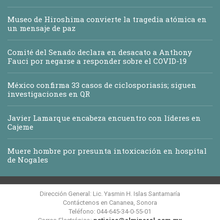
Museo de Hiroshima convierte la tragedia atómica en
un mensaje de paz
Comité del Senado declara en desacato a Anthony
Fauci por negarse a responder sobre el COVID-19
México confirma 33 casos de ciclosporiasis; siguen
investigaciones en QR
Javier Lamarque encabeza encuentro con líderes en
Cajeme
Muere hombre por presunta intoxicación en hospital
de Nogales
Dirección General: Lic. Yasmin H. Islas Santamaría
Contáctenos en Cananea, Sonora
Teléfono: 044-645-34-0-55-01