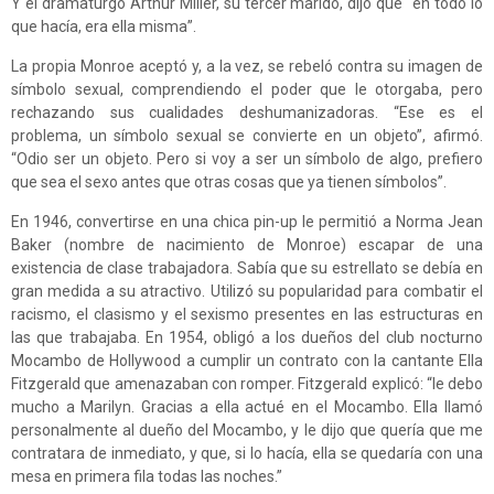
Y el dramaturgo Arthur Miller, su tercer marido, dijo que “en todo lo
que hacía, era ella misma”.
La propia Monroe aceptó y, a la vez, se rebeló contra su imagen de
símbolo sexual, comprendiendo el poder que le otorgaba, pero
rechazando sus cualidades deshumanizadoras. “Ese es el
problema, un símbolo sexual se convierte en un objeto”, afirmó.
“Odio ser un objeto. Pero si voy a ser un símbolo de algo, prefiero
que sea el sexo antes que otras cosas que ya tienen símbolos”.
En 1946, convertirse en una chica pin-up le permitió a Norma Jean
Baker (nombre de nacimiento de Monroe) escapar de una
existencia de clase trabajadora. Sabía que su estrellato se debía en
gran medida a su atractivo. Utilizó su popularidad para combatir el
racismo, el clasismo y el sexismo presentes en las estructuras en
las que trabajaba. En 1954, obligó a los dueños del club nocturno
Mocambo de Hollywood a cumplir un contrato con la cantante Ella
Fitzgerald que amenazaban con romper. Fitzgerald explicó: “le debo
mucho a Marilyn. Gracias a ella actué en el Mocambo. Ella llamó
personalmente al dueño del Mocambo, y le dijo que quería que me
contratara de inmediato, y que, si lo hacía, ella se quedaría con una
mesa en primera fila todas las noches.”