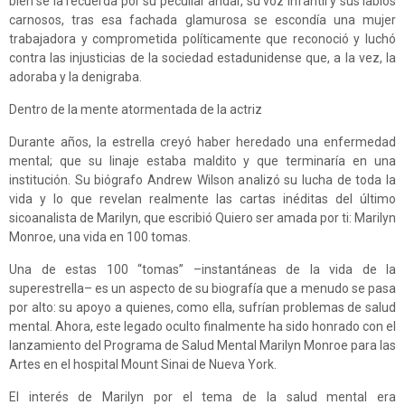
bien se la recuerda por su peculiar andar, su voz infantil y sus labios
carnosos, tras esa fachada glamurosa se escondía una mujer
trabajadora y comprometida políticamente que reconoció y luchó
contra las injusticias de la sociedad estadunidense que, a la vez, la
adoraba y la denigraba.
Dentro de la mente atormentada de la actriz
Durante años, la estrella creyó haber heredado una enfermedad
mental; que su linaje estaba maldito y que terminaría en una
institución. Su biógrafo Andrew Wilson analizó su lucha de toda la
vida y lo que revelan realmente las cartas inéditas del último
sicoanalista de Marilyn, que escribió Quiero ser amada por ti: Marilyn
Monroe, una vida en 100 tomas.
Una de estas 100 “tomas” –instantáneas de la vida de la
superestrella– es un aspecto de su biografía que a menudo se pasa
por alto: su apoyo a quienes, como ella, sufrían problemas de salud
mental. Ahora, este legado oculto finalmente ha sido honrado con el
lanzamiento del Programa de Salud Mental Marilyn Monroe para las
Artes en el hospital Mount Sinai de Nueva York.
El interés de Marilyn por el tema de la salud mental era