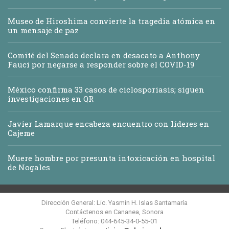
Museo de Hiroshima convierte la tragedia atómica en
un mensaje de paz
Comité del Senado declara en desacato a Anthony
Fauci por negarse a responder sobre el COVID-19
México confirma 33 casos de ciclosporiasis; siguen
investigaciones en QR
Javier Lamarque encabeza encuentro con líderes en
Cajeme
Muere hombre por presunta intoxicación en hospital
de Nogales
Dirección General: Lic. Yasmin H. Islas Santamaría
Contáctenos en Cananea, Sonora
Teléfono: 044-645-34-0-55-01