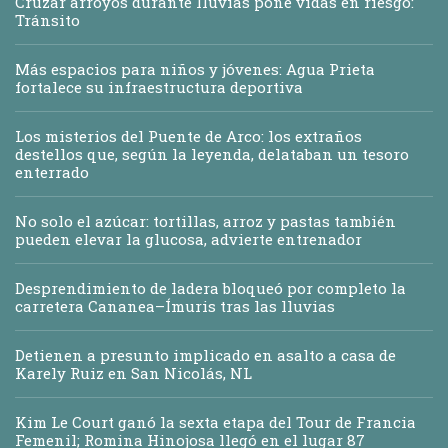
Cruzar arroyos durante lluvias pone vidas en riesgo:
Tránsito
Más espacios para niños y jóvenes: Agua Prieta
fortalece su infraestructura deportiva
Los misterios del Puente de Arco: los extraños
destellos que, según la leyenda, delataban un tesoro
enterrado
No solo el azúcar: tortillas, arroz y pastas también
pueden elevar la glucosa, advierte entrenador
Desprendimiento de ladera bloqueó por completo la
carretera Cananea–Ímuris tras las lluvias
Detienen a presunto implicado en asalto a casa de
Karely Ruiz en San Nicolás, NL
Kim Le Court ganó la sexta etapa del Tour de Francia
Femenil; Romina Hinojosa llegó en el lugar 87