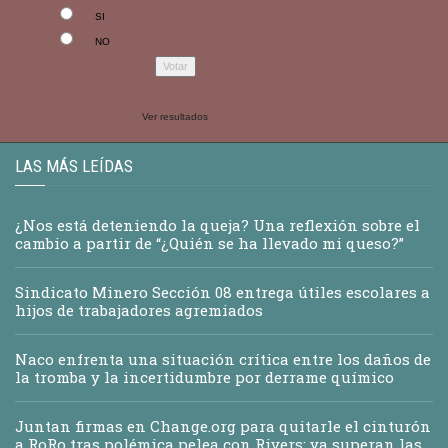
SI
NO
Ver resultados
LAS MÁS LEÍDAS
¿Nos está deteniendo la queja? Una reflexión sobre el
cambio a partir de “¿Quién se ha llevado mi queso?”
Sindicato Minero Sección 08 entrega útiles escolares a
hijos de trabajadores agremiados
Naco enfrenta una situación crítica entre los daños de
la tromba y la incertidumbre por derrame químico
Juntan firmas en Change.org para quitarle el cinturón
a RoRo tras polémica pelea con Rivers; ya superan las