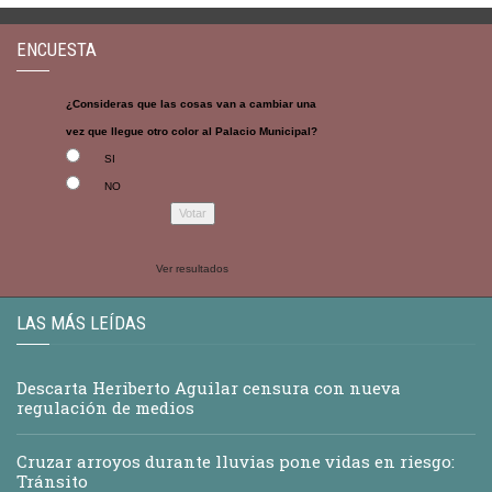
ENCUESTA
¿Consideras que las cosas van a cambiar una
vez que llegue otro color al Palacio Municipal?
SI
NO
Ver resultados
LAS MÁS LEÍDAS
Descarta Heriberto Aguilar censura con nueva
regulación de medios
Cruzar arroyos durante lluvias pone vidas en riesgo:
Tránsito