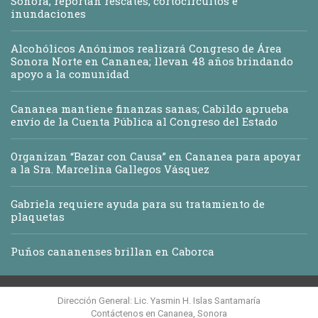
Sonora; reportan rescates, cortocircuitos e
inundaciones
Alcohólicos Anónimos realizará Congreso de Área
Sonora Norte en Cananea; llevan 48 años brindando
apoyo a la comunidad
Cananea mantiene finanzas sanas; Cabildo aprueba
envío de la Cuenta Pública al Congreso del Estado
Organizan “Bazar con Causa” en Cananea para apoyar
a la Sra. Marcelina Gallegos Vásquez
Gabriela requiere ayuda para su tratamiento de
plaquetas
Puños cananenses brillan en Caborca
Dirección General: Lic. Yasmin H. Islas Santamaría
Contáctenos en Cananea, Sonora