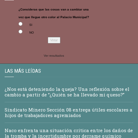
¿Consideras que las cosas van a cambiar una
vez que llegue otro color al Palacio Municipal?
SI
NO
Ver resultados
LAS MÁS LEÍDAS
¿Nos está deteniendo la queja? Una reflexión sobre el
cambio a partir de “¿Quién se ha llevado mi queso?”
Sindicato Minero Sección 08 entrega útiles escolares a
hijos de trabajadores agremiados
Naco enfrenta una situación crítica entre los daños de
la tromba y la incertidumbre por derrame químico