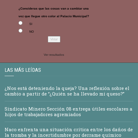
¿Consideras que las cosas van a cambiar una
vez que llegue otro color al Palacio Municipal?
SI
NO
Ver resultados
LAS MÁS LEÍDAS
¿Nos está deteniendo la queja? Una reflexión sobre el
cambio a partir de “¿Quién se ha llevado mi queso?”
Sindicato Minero Sección 08 entrega útiles escolares a
hijos de trabajadores agremiados
Naco enfrenta una situación crítica entre los daños de
la tromba y la incertidumbre por derrame químico