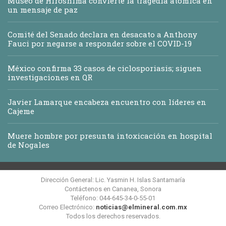
Museo de Hiroshima convierte la tragedia atómica en
un mensaje de paz
Comité del Senado declara en desacato a Anthony
Fauci por negarse a responder sobre el COVID-19
México confirma 33 casos de ciclosporiasis; siguen
investigaciones en QR
Javier Lamarque encabeza encuentro con líderes en
Cajeme
Muere hombre por presunta intoxicación en hospital
de Nogales
Dirección General: Lic. Yasmin H. Islas Santamaría
Contáctenos en Cananea, Sonora
Teléfono: 044-645-34-0-55-01
Correo Electrónico:
noticias@elmineral.com.mx
Todos los derechos reservados.