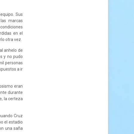
 equipo. Sus
 las marcas
 condiciones
rdidas en el
lo otra vez.
 al anhelo de
es y no pudo
 mil personas
spuestos a ir
iosismo eran
ente durante
e, la certeza
 cuando Cruz
o el estadio
con una saña