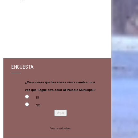
ENCUESTA
¿Consideras que las cosas van a cambiar una
vez que llegue otro color al Palacio Municipal?
SI
NO
Ver resultados