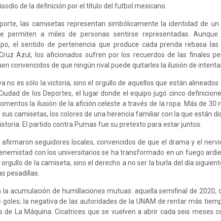
sodio de la definición por el título del futbol mexicano.
eporte, las camisetas representan simbólicamente la identidad de un
ue permiten a miles de personas sentirse representadas. Aunque
mpo, el sentido de pertenencia que produce cada prenda rebasa las
Cruz Azul, los aficionados sufren por los recuerdos de las finales pe
en convencidos de que ningún rival puede quitarles la ilusión de intentar
a no es sólo la victoria, sino el orgullo de aquellos que están alineados
iudad de los Deportes, el lugar donde el equipo jugó cinco definicion
omentos la ilusión de la afición celeste a través de la ropa. Más de 30
e sus camisetas, los colores de una herencia familiar con la que están di
istoria. El partido contra Pumas fue su pretexto para estar juntos.
, afirmaron seguidores locales, convencidos de que el drama y el nerv
 enemistad con los universitarios se ha transformado en un fuego ardi
orgullo de la camiseta, sino el derecho a no ser la burla del día siguient
as pesadillas.
 la acumulación de humillaciones mutuas: aquella semifinal de 2020,
 goles; la negativa de las autoridades de la UNAM de rentar más tiemp
dos de La Máquina. Cicatrices que se vuelven a abrir cada seis meses 