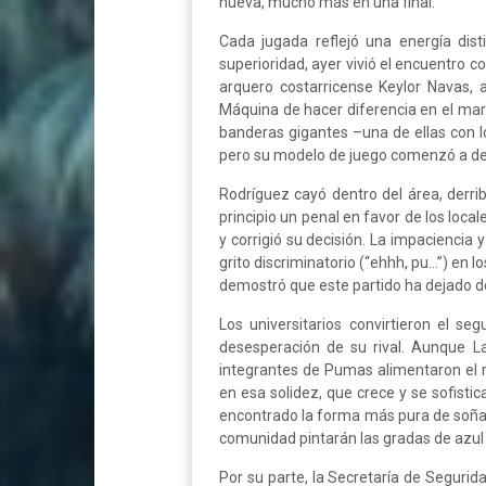
nueva, mucho más en una final.
Cada jugada reflejó una energía dis
superioridad, ayer vivió el encuentro 
arquero costarricense Keylor Navas, 
Máquina de hacer diferencia en el marc
banderas gigantes –una de ellas con l
pero su modelo de juego comenzó a des
Rodríguez cayó dentro del área, derri
principio un penal en favor de los loca
y corrigió su decisión. La impaciencia 
grito discriminatorio (“ehhh, pu...”) en
demostró que este partido ha dejado de
Los universitarios convirtieron el se
desesperación de su rival. Aunque L
integrantes de Pumas alimentaron el r
en esa solidez, que crece y se sofisti
encontrado la forma más pura de soñar 
comunidad pintarán las gradas de azul 
Por su parte, la Secretaría de Seguri