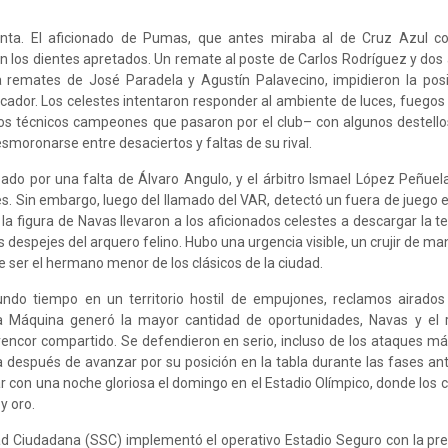
tinta. El aficionado de Pumas, que antes miraba al de Cruz Azul c
con los dientes apretados. Un remate al poste de Carlos Rodríguez y dos
a remates de José Paradela y Agustín Palavecino, impidieron la posi
ador. Los celestes intentaron responder al ambiente de luces, fuegos ar
os técnicos campeones que pasaron por el club– con algunos destellos
moronarse entre desaciertos y faltas de su rival.
bado por una falta de Álvaro Angulo, y el árbitro Ismael López Peñue
les. Sin embargo, luego del llamado del VAR, detectó un fuera de juego e
y la figura de Navas llevaron a los aficionados celestes a descargar la t
 los despejes del arquero felino. Hubo una urgencia visible, un crujir de m
 ser el hermano menor de los clásicos de la ciudad.
gundo tiempo en un territorio hostil de empujones, reclamos airados 
a Máquina generó la mayor cantidad de oportunidades, Navas y el r
encor compartido. Se defendieron en serio, incluso de los ataques má
ca después de avanzar por su posición en la tabla durante las fases ant
con una noche gloriosa el domingo en el Estadio Olímpico, donde los c
y oro.
dad Ciudadana (SSC) implementó el operativo Estadio Seguro con la pre