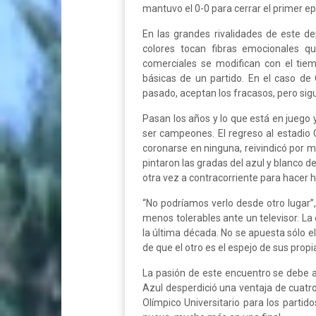
mantuvo el 0-0 para cerrar el primer epi
En las grandes rivalidades de este d
colores tocan fibras emocionales q
comerciales se modifican con el tie
básicas de un partido. En el caso de 
pasado, aceptan los fracasos, pero sigu
Pasan los años y lo que está en juego y
ser campeones. El regreso al estadio C
coronarse en ninguna, reivindicó por m
pintaron las gradas del azul y blanco d
otra vez a contracorriente para hacer h
“No podríamos verlo desde otro lugar”
menos tolerables ante un televisor. La
la última década. No se apuesta sólo el 
de que el otro es el espejo de sus propi
La pasión de este encuentro se debe a
Azul desperdició una ventaja de cuatro
Olímpico Universitario para los parti