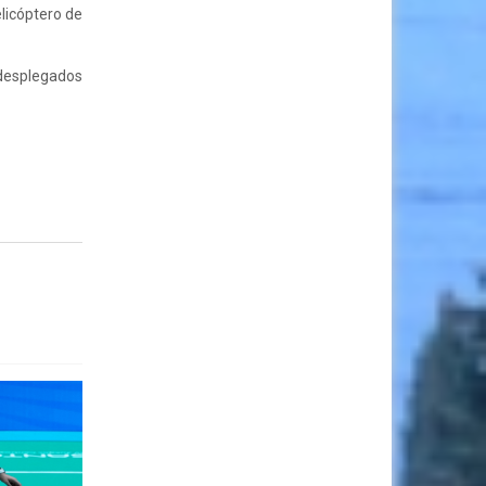
elicóptero de
 desplegados