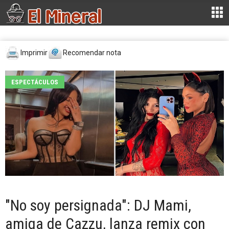
Imprimir
Recomendar nota
ESPECTÁCULOS
"No soy persignada": DJ Mami,
amiga de Cazzu, lanza remix con