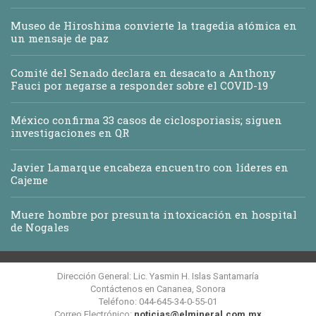
Museo de Hiroshima convierte la tragedia atómica en
un mensaje de paz
Comité del Senado declara en desacato a Anthony
Fauci por negarse a responder sobre el COVID-19
México confirma 33 casos de ciclosporiasis; siguen
investigaciones en QR
Javier Lamarque encabeza encuentro con líderes en
Cajeme
Muere hombre por presunta intoxicación en hospital
de Nogales
Dirección General: Lic. Yasmin H. Islas Santamaría
Contáctenos en Cananea, Sonora
Teléfono: 044-645-34-0-55-01
Correo Electrónico:
noticias@elmineral.com.mx