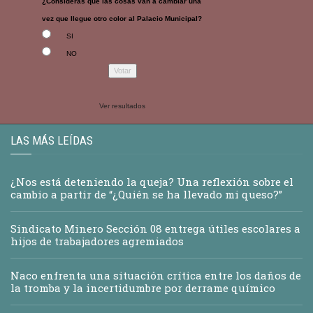
¿Consideras que las cosas van a cambiar una
vez que llegue otro color al Palacio Municipal?
SI
NO
Ver resultados
LAS MÁS LEÍDAS
¿Nos está deteniendo la queja? Una reflexión sobre el
cambio a partir de “¿Quién se ha llevado mi queso?”
Sindicato Minero Sección 08 entrega útiles escolares a
hijos de trabajadores agremiados
Naco enfrenta una situación crítica entre los daños de
la tromba y la incertidumbre por derrame químico