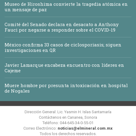
Museo de Hiroshima convierte la tragedia atómica en
un mensaje de paz
Comité del Senado declara en desacato a Anthony
Fauci por negarse a responder sobre el COVID-19
México confirma 33 casos de ciclosporiasis; siguen
investigaciones en QR
Javier Lamarque encabeza encuentro con líderes en
Cajeme
Muere hombre por presunta intoxicación en hospital
de Nogales
Dirección General: Lic. Yasmin H. Islas Santamaría
Contáctenos en Cananea, Sonora
Teléfono: 044-645-34-0-55-01
Correo Electrónico:
noticias@elmineral.com.mx
Todos los derechos reservados.