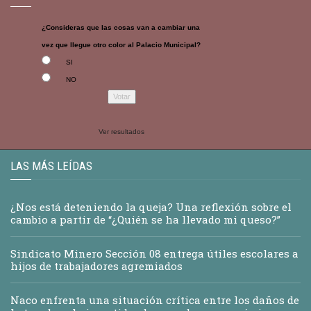
¿Consideras que las cosas van a cambiar una
vez que llegue otro color al Palacio Municipal?
SI
NO
Ver resultados
LAS MÁS LEÍDAS
¿Nos está deteniendo la queja? Una reflexión sobre el
cambio a partir de “¿Quién se ha llevado mi queso?”
Sindicato Minero Sección 08 entrega útiles escolares a
hijos de trabajadores agremiados
Naco enfrenta una situación crítica entre los daños de