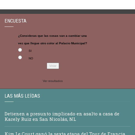
ENCUESTA
¿Consideras que las cosas van a cambiar una
vez que llegue otro color al Palacio Municipal?
SI
NO
Ver resultados
LAS MÁS LEÍDAS
Detienen a presunto implicado en asalto a casa de
Karely Ruiz en San Nicolás, NL
Kim Le Court ganó la sexta etapa del Tour de Francia