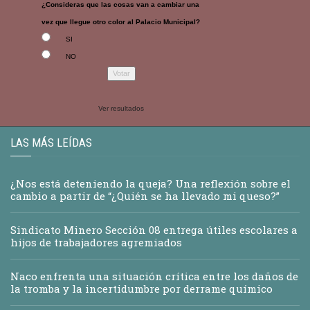
¿Consideras que las cosas van a cambiar una
vez que llegue otro color al Palacio Municipal?
SI
NO
Ver resultados
LAS MÁS LEÍDAS
¿Nos está deteniendo la queja? Una reflexión sobre el
cambio a partir de “¿Quién se ha llevado mi queso?”
Sindicato Minero Sección 08 entrega útiles escolares a
hijos de trabajadores agremiados
Naco enfrenta una situación crítica entre los daños de
la tromba y la incertidumbre por derrame químico