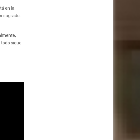
tá en la
or sagrado,
nalmente,
 todo sigue