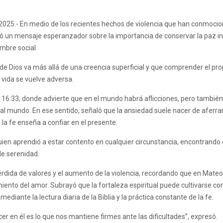
025.- En medio de los recientes hechos de violencia que han conmocion
 un mensaje esperanzador sobre la importancia de conservar la paz int
umbre social.
de Dios va más allá de una creencia superficial y que comprender el pro
a vida se vuelve adversa.
 16:33, donde advierte que en el mundo habrá aflicciones, pero también
al mundo. En ese sentido, señaló que la ansiedad suele nacer de aferrar
la fe enseña a confiar en el presente.
ien aprendió a estar contento en cualquier circunstancia, encontrando 
de serenidad.
érdida de valores y el aumento de la violencia, recordando que en Mateo
ento del amor. Subrayó que la fortaleza espiritual puede cultivarse co
 mediante la lectura diaria de la Biblia y la práctica constante de la fe.
r en él es lo que nos mantiene firmes ante las dificultades”, expresó.