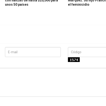
con fianzas de hasta $20,000 para
Márquez: Su hijo Franc
unos 50 países
el feminicidio