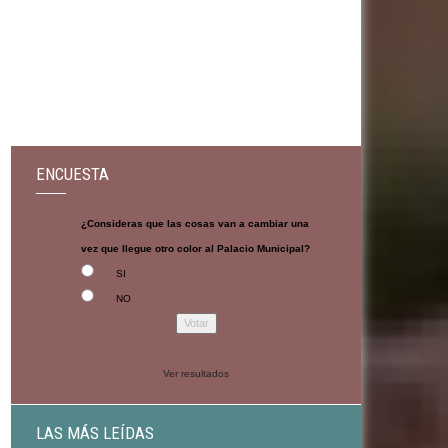
ENCUESTA
¿Consideras que las cosas van a cambiar una
vez que llegue otro color al Palacio Municipal?
SI
NO
Ver resultados
LAS MÁS LEÍDAS