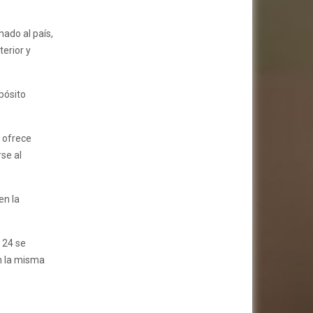
ado al país,
erior y
pósito
 ofrece
se al
en la
 24 se
n la misma