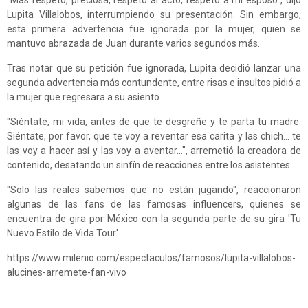
"Más respeto, preciosa, respeto al acto, respeto a mi esposo", dijo
Lupita Villalobos, interrumpiendo su presentación. Sin embargo,
esta primera advertencia fue ignorada por la mujer, quien se
mantuvo abrazada de Juan durante varios segundos más.
Tras notar que su petición fue ignorada, Lupita decidió lanzar una
segunda advertencia más contundente, entre risas e insultos pidió a
la mujer que regresara a su asiento.
"Siéntate, mi vida, antes de que te desgreñe y te parta tu madre.
Siéntate, por favor, que te voy a reventar esa carita y las chich... te
las voy a hacer así y las voy a aventar…", arremetió la creadora de
contenido, desatando un sinfín de reacciones entre los asistentes.
"Solo las reales sabemos que no están jugando", reaccionaron
algunas de las fans de las famosas influencers, quienes se
encuentra de gira por México con la segunda parte de su gira 'Tu
Nuevo Estilo de Vida Tour'.
https://www.milenio.com/espectaculos/famosos/lupita-villalobos-
alucines-arremete-fan-vivo