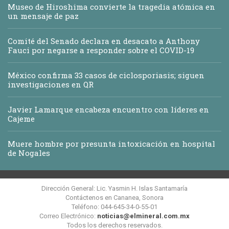
Museo de Hiroshima convierte la tragedia atómica en
un mensaje de paz
Comité del Senado declara en desacato a Anthony
Fauci por negarse a responder sobre el COVID-19
México confirma 33 casos de ciclosporiasis; siguen
investigaciones en QR
Javier Lamarque encabeza encuentro con líderes en
Cajeme
Muere hombre por presunta intoxicación en hospital
de Nogales
Dirección General: Lic. Yasmin H. Islas Santamaría
Contáctenos en Cananea, Sonora
Teléfono: 044-645-34-0-55-01
Correo Electrónico:
noticias@elmineral.com.mx
Todos los derechos reservados.