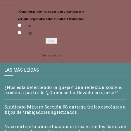
¿Consideras que las cosas van a cambiar una
vez que llegue otro color al Palacio Municipal?
SI
NO
Ver resultados
LAS MÁS LEÍDAS
¿Nos está deteniendo la queja? Una reflexión sobre el
cambio a partir de “¿Quién se ha llevado mi queso?”
Sindicato Minero Sección 08 entrega útiles escolares a
hijos de trabajadores agremiados
Naco enfrenta una situación crítica entre los daños de