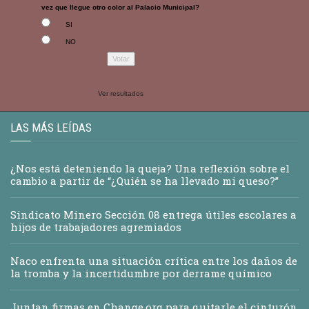
vez que llegue otro color al Palacio Municipal?
SI
NO
Ver resultados
LAS MÁS LEÍDAS
¿Nos está deteniendo la queja? Una reflexión sobre el
cambio a partir de “¿Quién se ha llevado mi queso?”
Sindicato Minero Sección 08 entrega útiles escolares a
hijos de trabajadores agremiados
Naco enfrenta una situación crítica entre los daños de
la tromba y la incertidumbre por derrame químico
Juntan firmas en Change.org para quitarle el cinturón