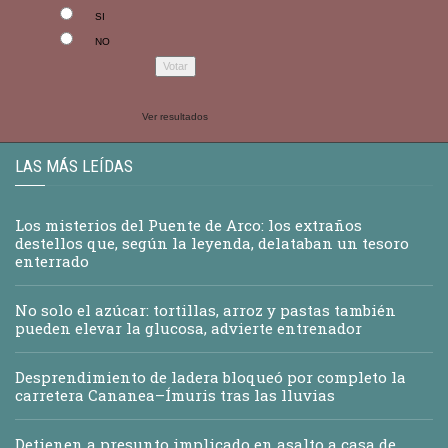
SI
NO
Ver resultados
LAS MÁS LEÍDAS
Los misterios del Puente de Arco: los extraños
destellos que, según la leyenda, delataban un tesoro
enterrado
No solo el azúcar: tortillas, arroz y pastas también
pueden elevar la glucosa, advierte entrenador
Desprendimiento de ladera bloqueó por completo la
carretera Cananea–Ímuris tras las lluvias
Detienen a presunto implicado en asalto a casa de