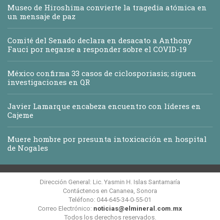
Museo de Hiroshima convierte la tragedia atómica en
un mensaje de paz
Comité del Senado declara en desacato a Anthony
Fauci por negarse a responder sobre el COVID-19
México confirma 33 casos de ciclosporiasis; siguen
investigaciones en QR
Javier Lamarque encabeza encuentro con líderes en
Cajeme
Muere hombre por presunta intoxicación en hospital
de Nogales
Dirección General: Lic. Yasmin H. Islas Santamaría
Contáctenos en Cananea, Sonora
Teléfono: 044-645-34-0-55-01
Correo Electrónico:
noticias@elmineral.com.mx
Todos los derechos reservados.