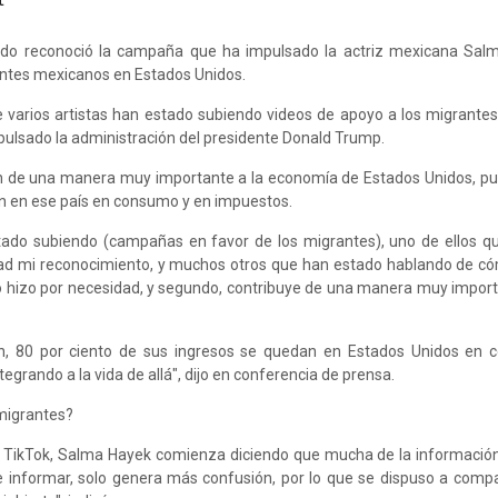
rdo reconoció la campaña que ha impulsado la actriz mexicana Sal
antes mexicanos en Estados Unidos.
ue varios artistas han estado subiendo videos de apoyo a los migrantes
ulsado la administración del presidente Donald Trump.
n de una manera muy importante a la economía de Estados Unidos, pu
an en ese país en consumo y en impuestos.
stado subiendo (campañas en favor de los migrantes), uno de ellos 
ad mi reconocimiento, y muchos otros que han estado hablando de c
 lo hizo por necesidad, y segundo, contribuye de una manera muy import
n, 80 por ciento de sus ingresos se quedan en Estados Unidos en 
grando a la vida de allá", dijo en conferencia de prensa.
migrantes?
e TikTok, Salma Hayek comienza diciendo que mucha de la información
de informar, solo genera más confusión, por lo que se dispuso a compa