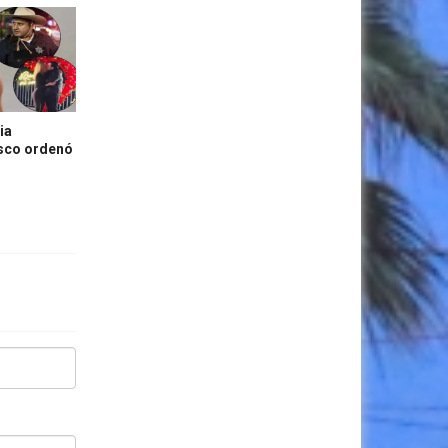
ia
isco ordenó