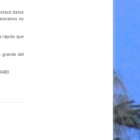
estacó datos
mexicanos no
s rápido que
s grande del
33480