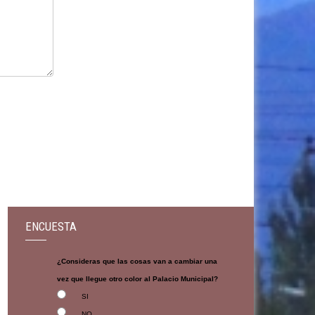
ENCUESTA
¿Consideras que las cosas van a cambiar una
vez que llegue otro color al Palacio Municipal?
SI
NO