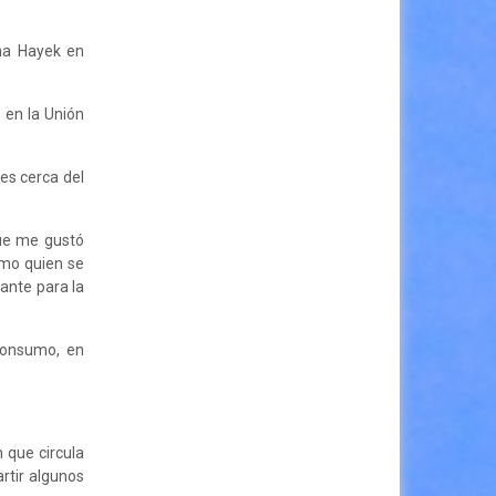
ma Hayek en
 en la Unión
es cerca del
que me gustó
ómo quien se
ante para la
consumo, en
 que circula
rtir algunos