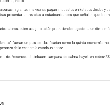
abierto", indicó.
 personas migrantes mexicanas pagan impuestos en Estados Unidos y d
 tras presentar entrevistas a estadounidenses que señalan que los 
ios latinos, quien asegura están produciendo negocios a un ritmo má
idenses" fueran un país, se clasificarían como la quinta economía má
esperanza de la economía estadounidense.
s/mexico/reconoce-sheinbaum-campana-de-salma-hayek-en-redes/2
IÓN